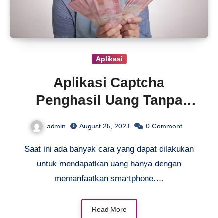
Aplikasi
Aplikasi Captcha
Penghasil Uang Tanpa
Modal
admin
August 25, 2023
0
Comment
Saat ini ada banyak cara yang dapat dilakukan
untuk mendapatkan uang hanya dengan
memanfaatkan smartphone.…
Read More