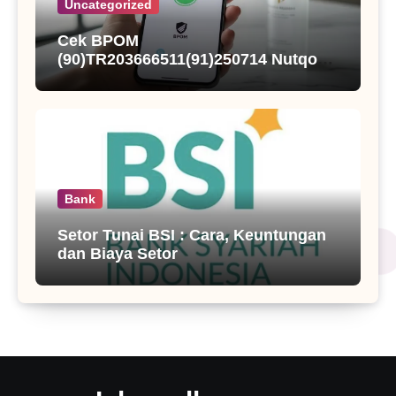
Uncategorized
Cek BPOM
(90)TR203666511(91)250714 Nutqoh
Holanda Propolis
Bank
Setor Tunai BSI : Cara, Keuntungan
dan Biaya Setor