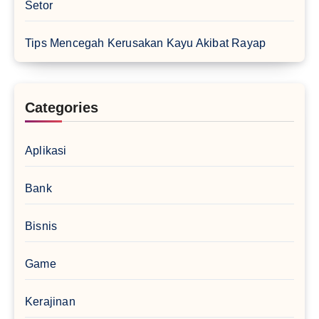
Setor
Tips Mencegah Kerusakan Kayu Akibat Rayap
Categories
Aplikasi
Bank
Bisnis
Game
Kerajinan