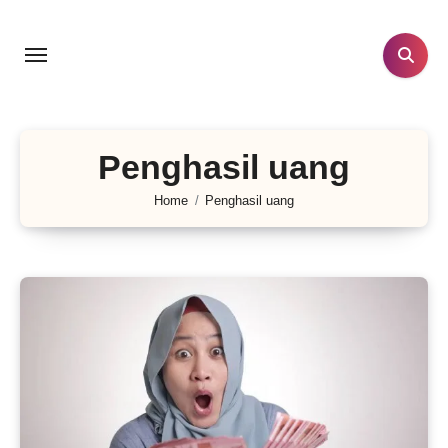
Skip
to
content
Penghasil uang
Home
Penghasil uang