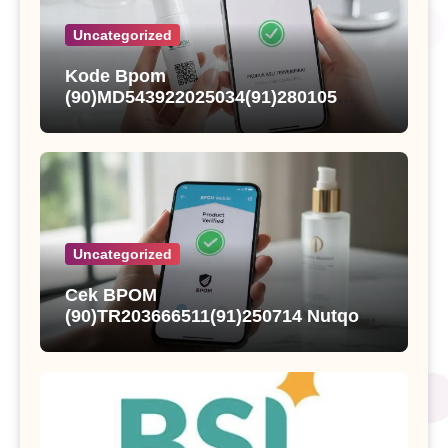
Uncategorized
Kode Bpom
(90)MD543922025034(91)280105
Kings Fisher Sarden Dalam Saus
Tomat
Uncategorized
Cek BPOM
(90)TR203666511(91)250714 Nutqoh
Holanda Propolis