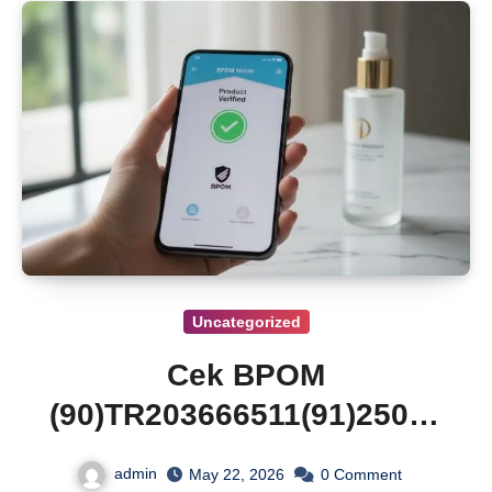
Uncategorized
Cek BPOM
(90)TR203666511(91)25071
4 Nutqoh Holanda Propolis
admin
May 22, 2026
0
Comment