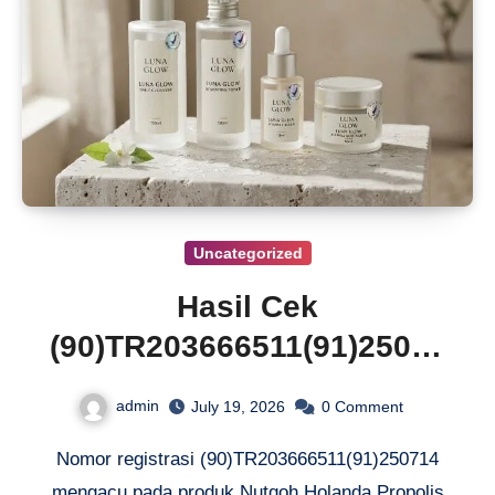
Uncategorized
Hasil Cek
(90)TR203666511(91)25071
4 BPOM dan Status
admin
July 19, 2026
0
Comment
Registrasi Nutqoh Holanda
Nomor registrasi (90)TR203666511(91)250714
Propolis
mengacu pada produk Nutqoh Holanda Propolis