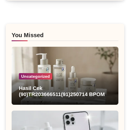
You Missed
Uncategorized
Hasil Cek
(90)TR203666511(91)250714 BPOM
dan Status Registrasi Nutqoh
Holanda Propolis