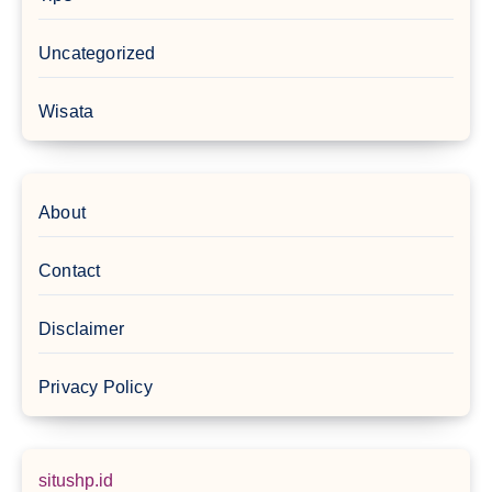
Uncategorized
Wisata
About
Contact
Disclaimer
Privacy Policy
situshp.id