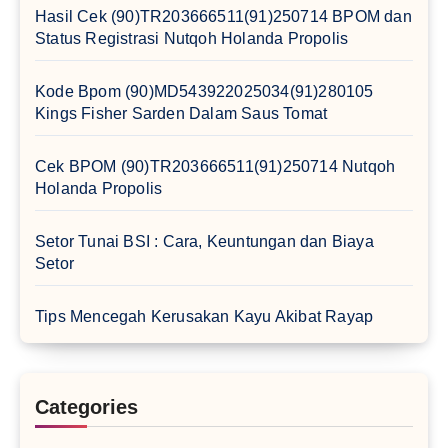
Hasil Cek (90)TR203666511(91)250714 BPOM dan
Status Registrasi Nutqoh Holanda Propolis
Kode Bpom (90)MD543922025034(91)280105
Kings Fisher Sarden Dalam Saus Tomat
Cek BPOM (90)TR203666511(91)250714 Nutqoh
Holanda Propolis
Setor Tunai BSI : Cara, Keuntungan dan Biaya
Setor
Tips Mencegah Kerusakan Kayu Akibat Rayap
Categories