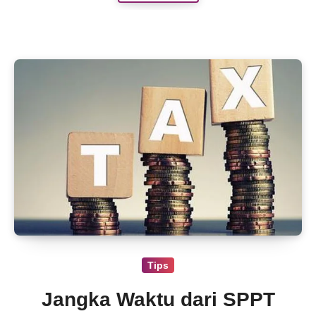
Tips
Jangka Waktu dari SPPT