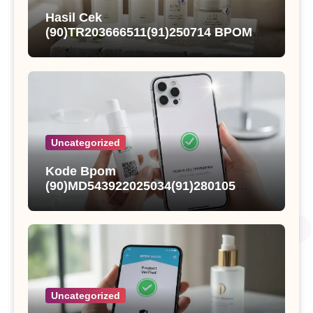
Hasil Cek
(90)TR203666511(91)250714 BPOM
dan Status Registrasi Nutqoh
Holanda Propolis
Uncategorized
Kode Bpom
(90)MD543922025034(91)280105
Kings Fisher Sarden Dalam Saus
Tomat
Uncategorized