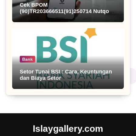
Cek BPOM
(90)TR203666511(91)250714 Nutqoh
Holanda Propolis
Bank
Setor Tunai BSI : Cara, Keuntungan
dan Biaya Setor
Islaygallery.com