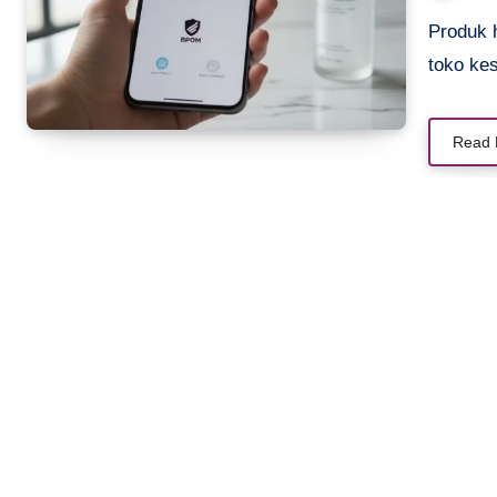
Produk herbal makin mudah ditemukan di marketplace maupun
toko ke
Read 