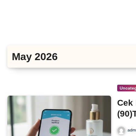
Skip
to
content
May 2026
Uncateg
Cek
(90)
Nutq
adm