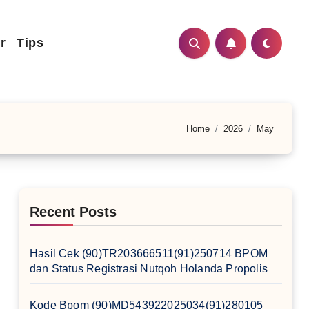
r
Tips
Home
2026
May
Recent Posts
Hasil Cek (90)TR203666511(91)250714 BPOM
dan Status Registrasi Nutqoh Holanda Propolis
Kode Bpom (90)MD543922025034(91)280105