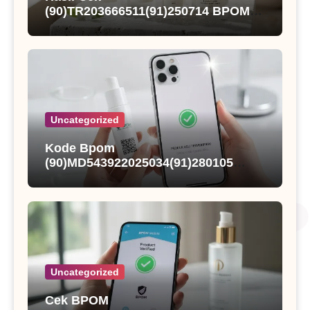
(90)TR203666511(91)250714 BPOM
dan Status Registrasi Nutqoh
Holanda Propolis
Uncategorized
Kode Bpom
(90)MD543922025034(91)280105
Kings Fisher Sarden Dalam Saus
Tomat
Uncategorized
Cek BPOM