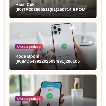
Hasil Cek
(90)TR203666511(91)250714 BPOM
dan Status Registrasi Nutqoh
Holanda Propolis
Uncategorized
Kode Bpom
(90)MD543922025034(91)280105
Kings Fisher Sarden Dalam Saus
Tomat
Uncategorized