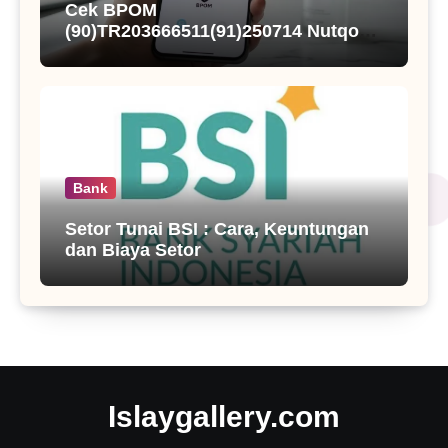
Cek BPOM
(90)TR203666511(91)250714 Nutqoh
Holanda Propolis
Bank
Setor Tunai BSI : Cara, Keuntungan
dan Biaya Setor
Islaygallery.com